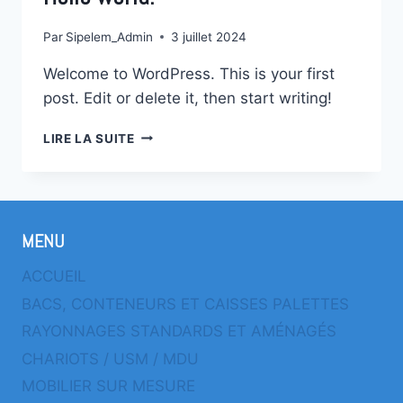
Par
Sipelem_Admin
3 juillet 2024
Welcome to WordPress. This is your first
post. Edit or delete it, then start writing!
HELLO
LIRE LA SUITE
WORLD!
MENU
ACCUEIL
BACS, CONTENEURS ET CAISSES PALETTES
RAYONNAGES STANDARDS ET AMÉNAGÉS
CHARIOTS / USM / MDU
MOBILIER SUR MESURE